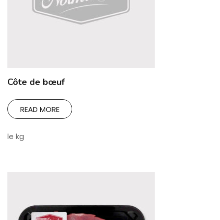
Côte de bœuf
READ MORE
le kg