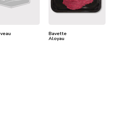
 veau
Bavette
Rillett
Aloyau