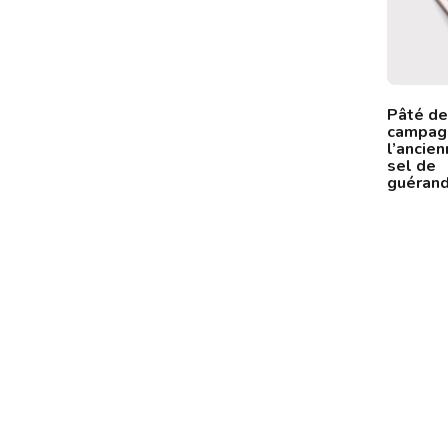
Pâté de
Rillettes
campag
l’ancien
sel de
guéran