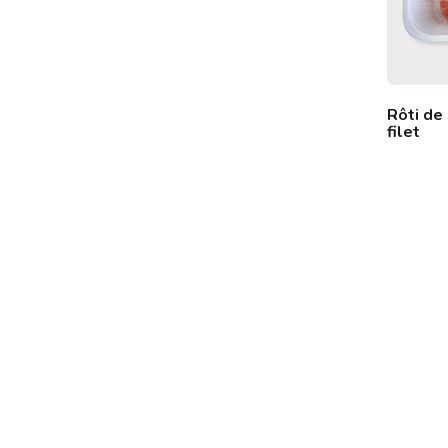
Rôti de
oir
Filet Mignon
filet