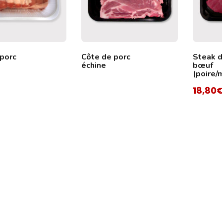
 porc
Côte de porc
Steak 
échine
bœuf
(poire/
18,80