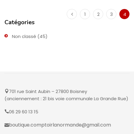
1
2
3
4
Catégories
Non classé
(45)
701 rue Saint Aubin – 27800 Boisney
(anciennement : 21 bis voie communale La Grande Rue)
06 29 60 13 15
boutique.comptoirlanormande@gmail.com