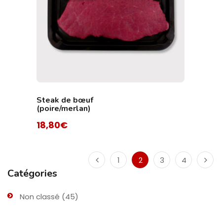
Steak de bœuf
(poire/merlan)
18,80
€
1
2
3
4
Catégories
Non classé
(45)