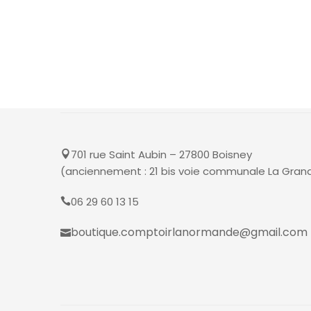
701 rue Saint Aubin – 27800 Boisney
(anciennement : 21 bis voie communale La Gran
06 29 60 13 15
boutique.comptoirlanormande@gmail.com