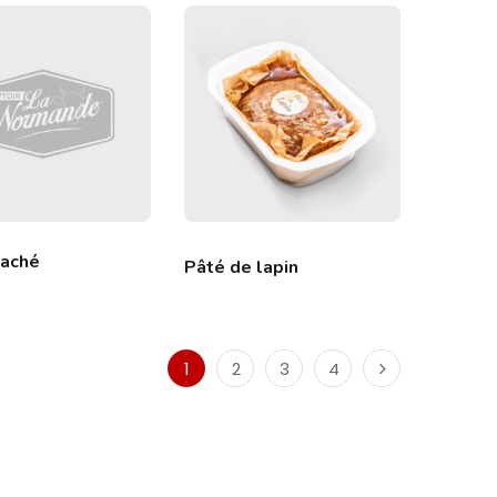
haché
Pâté de lapin
1
2
3
4