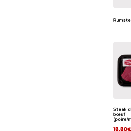
Rumste
Steak 
bœuf
(poire/
18,80