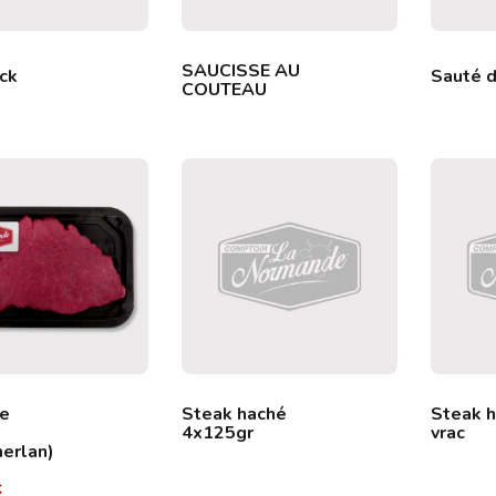
SAUCISSE AU
ck
Sauté d
COUTEAU
de
Steak haché
Steak 
4x125gr
vrac
merlan)
€