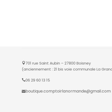
701 rue Saint Aubin – 27800 Boisney
(anciennement : 21 bis voie communale La Gran
06 29 60 13 15
boutique.comptoirlanormande@gmail.com