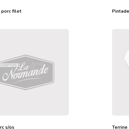
porc filet
Pintad
rc s/os
Terrine