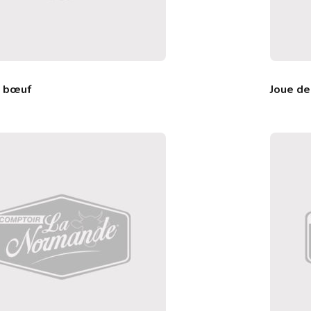
e bœuf
Joue d